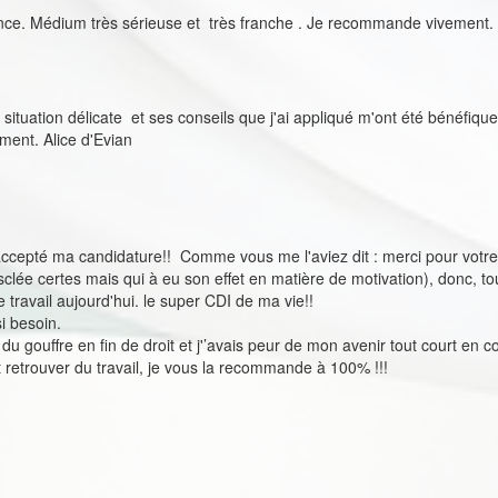
ance. Médium très sérieuse et très franche . Je recommande vivement.
ituation délicate et ses conseils que j'ai appliqué m'ont été bénéfique
ent. Alice d'Evian
 accepté ma candidature!! Comme vous me l'aviez dit : merci pour votre
ée certes mais qui à eu son effet en matière de motivation), donc, t
 travail aujourd'hui. le super CDI de ma vie!!
 si besoin.
 du gouffre en fin de droit et j'’avais peur de mon avenir tout court en 
t retrouver du travail, je vous la recommande à 100% !!!