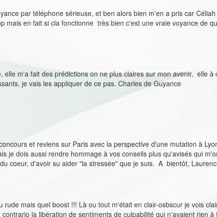
yance par téléphone sérieuse, et ben alors bien m'en a pris car Céliah 
op mais en fait si cla fonctionne très bien c'est une vraie voyance de qu
elle m'a fait des prédictions on ne plus claires sur mon avenir, elle à 
ssants, je vais les appliquer de ce pas. Charles de Guyance
 concours et reviens sur Paris avec la perspective d'une mutation à Ly
ais je dois aussi rendre hommage à vos conseils plus qu'avisés qui m'on
du coeur, d'avoir su aider "la stressée" que je suis. A bientôt, Lauren
rude mais quel boost !!! Là ou tout m'était en clair-osbscur je vois c
ontrario la libération de sentiments de culpabilité qui n'avaient rien à fa