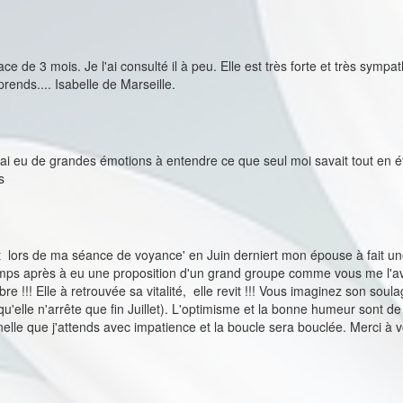
e de 3 mois. Je l'ai consulté il à peu. Elle est très forte et très sympa
ends.... Isabelle de Marseille.
j'ai eu de grandes émotions à entendre ce que seul moi savait tout en ét
is
 lors de ma séance de voyance' en Juin derniert mon épouse à fait une
ps après à eu une proposition d'un grand groupe comme vous me l'aviez
 !!! Elle à retrouvée sa vitalité, elle revit !!! Vous imaginez son sou
qu'elle n'arrête que fin Juillet). L'optimisme et la bonne humeur sont de 
le que j'attends avec impatience et la boucle sera bouclée. Merci à vo